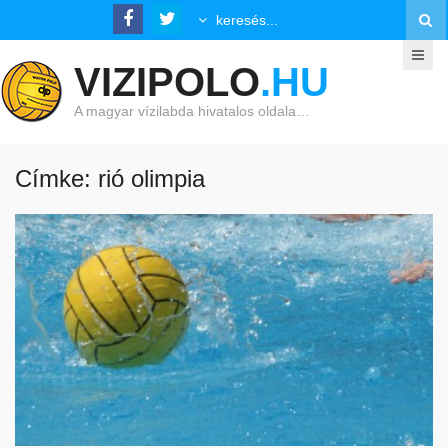
VIZIPOLO
.HU
A magyar vízilabda hivatalos oldala…
Címke: rió olimpia