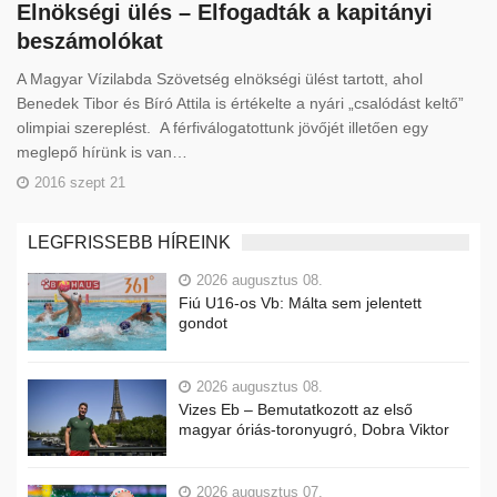
Elnökségi ülés – Elfogadták a kapitányi
beszámolókat
A Magyar Vízilabda Szövetség elnökségi ülést tartott, ahol
Benedek Tibor és Bíró Attila is értékelte a nyári „csalódást keltő”
olimpiai szereplést. A férfiválogatottunk jövőjét illetően egy
meglepő hírünk is van…
2016 szept 21
LEGFRISSEBB HÍREINK
2026 augusztus 08.
Fiú U16-os Vb: Málta sem jelentett
gondot
2026 augusztus 08.
Vizes Eb – Bemutatkozott az első
magyar óriás-toronyugró, Dobra Viktor
2026 augusztus 07.