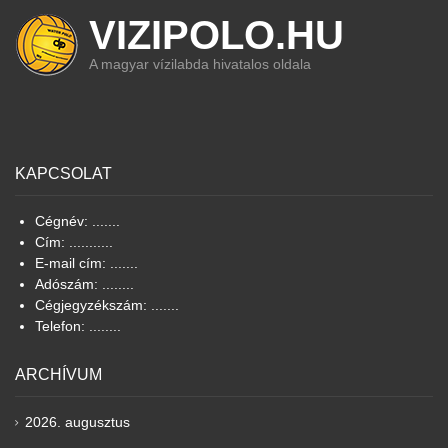
VIZIPOLO.HU
A magyar vízilabda hivatalos oldala
KAPCSOLAT
Cégnév: .......
Cím: ...........
E-mail cím: .......
Adószám: ........
Cégjegyzékszám: .......
Telefon: ........
ARCHÍVUM
2026. augusztus