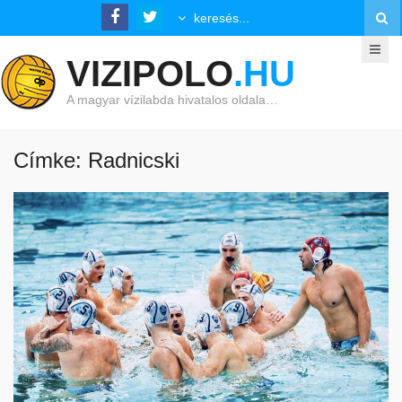
VIZIPOLO
.HU
A magyar vízilabda hivatalos oldala…
Címke: Radnicski