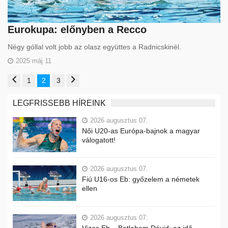
Eurokupa: előnyben a Recco
Négy góllal volt jobb az olasz együttes a Radnicskinél.
2025 máj 11
1
2
3
LEGFRISSEBB HÍREINK
2026 augusztus 07.
Női U20-as Európa-bajnok a magyar
válogatott!
2026 augusztus 07.
Fiú U16-os Eb: győzelem a németek
ellen
2026 augusztus 07.
Vizes Eb – Betlehem Dávid: az idő