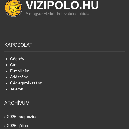
VIZIPOLO.HU
A magyar vízilabda hivatalos oldala
KAPCSOLAT
Cégnév: .......
Cím: ...........
E-mail cím: .......
Adószám: ........
Cégjegyzékszám: .......
Telefon: ........
ARCHÍVUM
2026. augusztus
2026. július