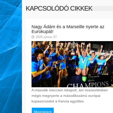
KAPCSOLÓDÓ CIKKEK
Nagy Ádám és a Marseille nyerte az
Eurokupát!
2026 június 07.
A második meccsen kikapott, ám összesítésben
mégis megnyerte a másodikszámú európai
kupasorozatot a francia együttes.
Megnézem