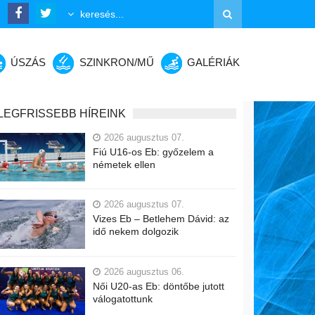
ÚSZÁS
SZINKRON/MŰ
GALÉRIÁK
LEGFRISSEBB HÍREINK
2026 augusztus 07.
Fiú U16-os Eb: győzelem a
németek ellen
2026 augusztus 07.
Vizes Eb – Betlehem Dávid: az
idő nekem dolgozik
2026 augusztus 06.
Női U20-as Eb: döntőbe jutott
válogatottunk