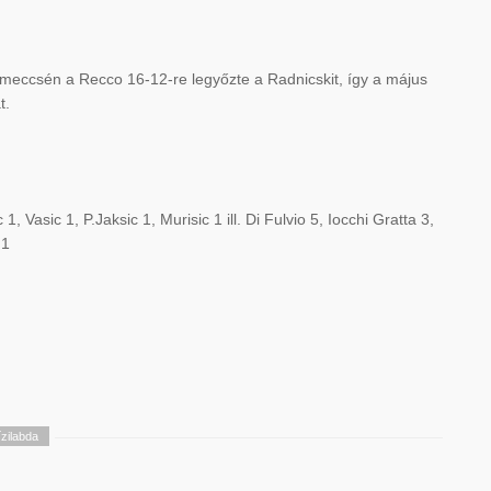
meccsén a Recco 16-12-re legyőzte a Radnicskit, így a május
t.
, Vasic 1, P.Jaksic 1, Murisic 1 ill. Di Fulvio 5, Iocchi Gratta 3,
 1
ízilabda