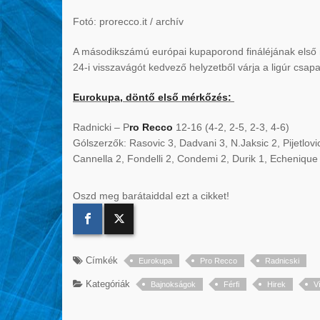
Fotó: prorecco.it / archív
A másodikszámú európai kupaporond fináléjának első 
24-i visszavágót kedvező helyzetből várja a ligúr csapa
Eurokupa, döntő első mérkőzés:
Radnicki – P
ro Recco
12-16 (4-2, 2-5, 2-3, 4-6)
Gólszerzők: Rasovic 3, Dadvani 3, N.Jaksic 2, Pijetlovic 1
Cannella 2, Fondelli 2, Condemi 2, Durik 1, Echenique
Oszd meg barátaiddal ezt a cikket!
Címkék
Eurokupa
Pro Recco
Radnicski
Kategóriák
Bajnokságok
Férfi
Hirek
V