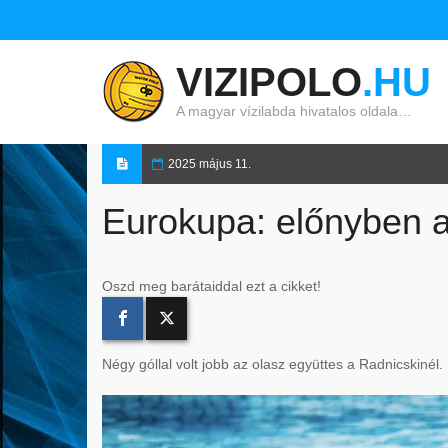
VIZIPOLO
.HU
A magyar vízilabda hivatalos oldala…
2025 május 11.
Eurokupa: előnyben 
Oszd meg barátaiddal ezt a cikket!
Négy góllal volt jobb az olasz együttes a Radnicskinél.