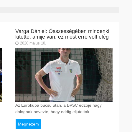
Varga Dániel: Összességében mindenki
kitette, amije van, ez most erre volt elég
2026 május 10.
Az Eurokupa búcsú után, a BVSC edzője nagy
dolognak nevezte, hogy eddig eljutottak.
Megnézem