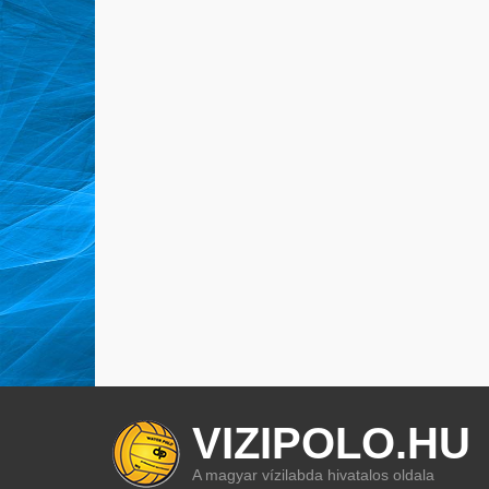
VIZIPOLO.HU
A magyar vízilabda hivatalos oldala