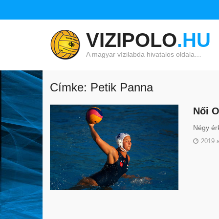
VIZIPOLO
.HU
A magyar vízilabda hivatalos oldala…
Címke: Petik Panna
Női O
Négy érk
2019 