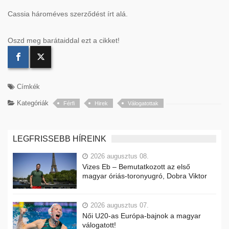
Cassia hároméves szerződést írt alá.
Oszd meg barátaiddal ezt a cikket!
Címkék
Kategóriák
Férfi
Hirek
Válogatottak
LEGFRISSEBB HÍREINK
2026 augusztus 08.
Vizes Eb – Bemutatkozott az első
magyar óriás-toronyugró, Dobra Viktor
2026 augusztus 07.
Női U20-as Európa-bajnok a magyar
válogatott!