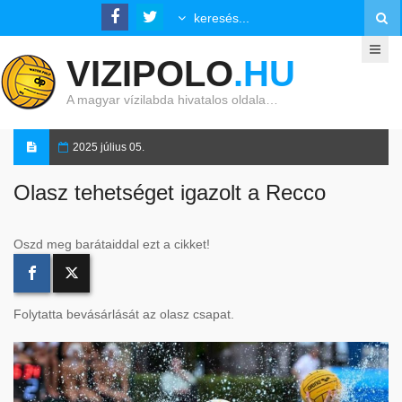
VIZIPOLO
.HU
A magyar vízilabda hivatalos oldala…
2025 július 05.
Olasz tehetséget igazolt a Recco
Oszd meg barátaiddal ezt a cikket!
Folytatta bevásárlását az olasz csapat.