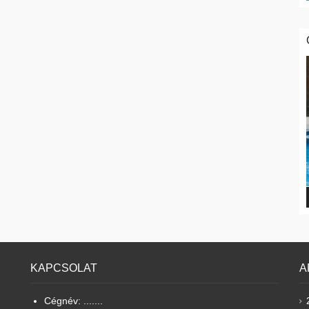
KAPCSOLAT
A
Cégnév: .......