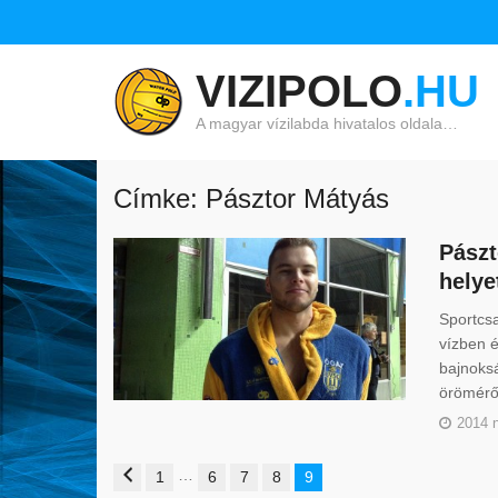
VIZIPOLO
.HU
A magyar vízilabda hivatalos oldala…
Címke: Pásztor Mátyás
Pászt
helye
Sportcsa
vízben é
bajnoksá
öröméről
2014 
…
1
6
7
8
9