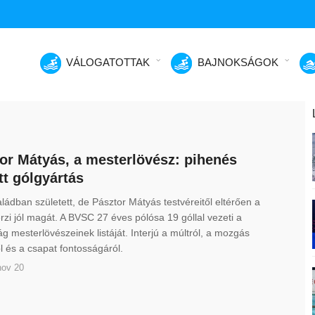
VÁLOGATOTTAK
BAJNOKSÁGOK
or Mátyás, a mesterlövész: pihenés
tt gólgyártás
ládban született, de Pásztor Mátyás testvéreitől eltérően a
rzi jól magát. A BVSC 27 éves pólósa 19 góllal vezeti a
g mesterlövészeinek listáját. Interjú a múltról, a mozgás
 és a csapat fontosságáról.
nov 20