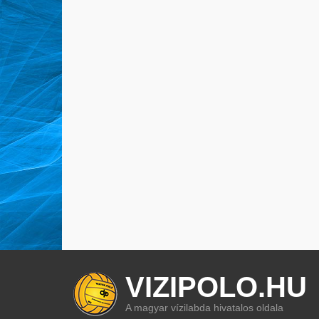
VIZIPOLO.HU
A magyar vízilabda hivatalos oldala