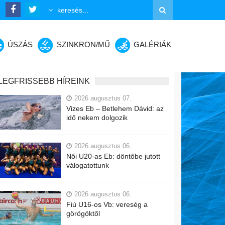
ÚSZÁS
SZINKRON/MŰ
GALÉRIÁK
LEGFRISSEBB HÍREINK
2026 augusztus 07.
Vizes Eb – Betlehem Dávid: az
idő nekem dolgozik
2026 augusztus 06.
Női U20-as Eb: döntőbe jutott
válogatottunk
2026 augusztus 06.
Fiú U16-os Vb: vereség a
görögöktől