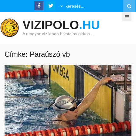
VIZIPOLO
.HU
A magyar vízilabda hivatalos oldala…
Címke: Paraúszó vb