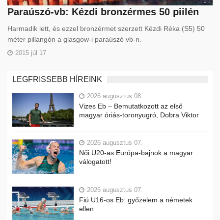
Paraúszó-vb: Kézdi bronzérmes 50 piilén
Harmadik lett, és ezzel bronzérmet szerzett Kézdi Réka (S5) 50
méter pillangón a glasgow-i paraúszó vb-n.
2015 júl 17
LEGFRISSEBB HÍREINK
2026 augusztus 08.
Vizes Eb – Bemutatkozott az első
magyar óriás-toronyugró, Dobra Viktor
2026 augusztus 07.
Női U20-as Európa-bajnok a magyar
válogatott!
2026 augusztus 07.
Fiú U16-os Eb: győzelem a németek
ellen