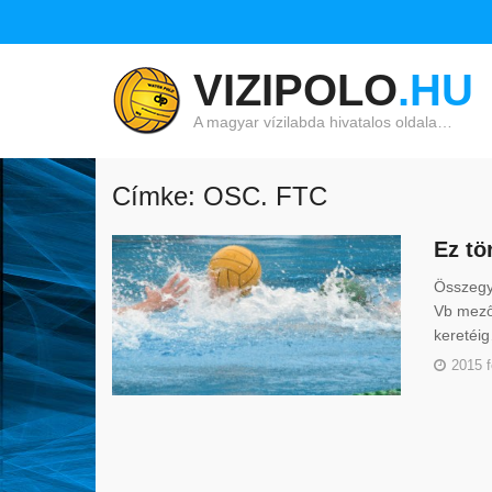
VIZIPOLO
.HU
A magyar vízilabda hivatalos oldala…
Címke: OSC. FTC
Ez tö
Összegyű
Vb mezőn
keretéi
2015 f