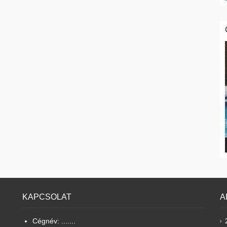
KAPCSOLAT
A
Cégnév: .......