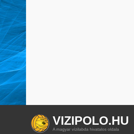
VIZIPOLO.HU
A magyar vízilabda hivatalos oldala