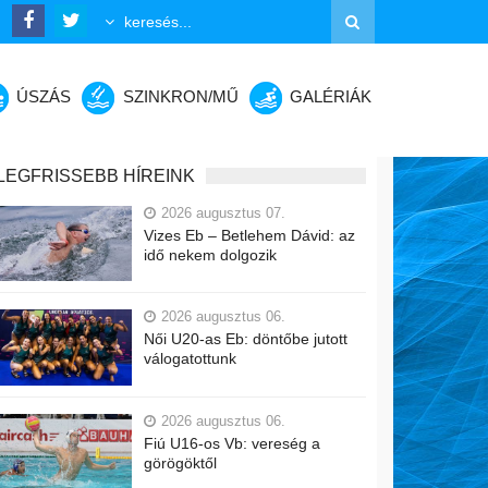
ÚSZÁS
SZINKRON/MŰ
GALÉRIÁK
LEGFRISSEBB HÍREINK
2026 augusztus 07.
Vizes Eb – Betlehem Dávid: az
idő nekem dolgozik
2026 augusztus 06.
Női U20-as Eb: döntőbe jutott
válogatottunk
2026 augusztus 06.
Fiú U16-os Vb: vereség a
görögöktől