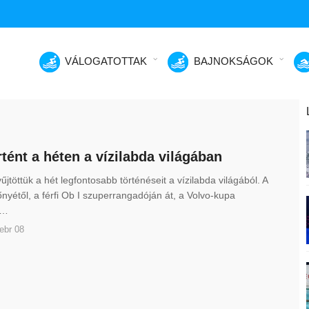
VÁLOGATOTTAK
BAJNOKSÁGOK
rtént a héten a vízilabda világában
jtöttük a hét legfontosabb történéseit a vízilabda világából. A
yétől, a férfi Ob I szuperrangadóján át, a Volvo-kupa
g…
ebr 08