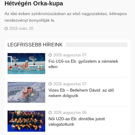
Hétvégén Orka-kupa
Az idei évben szinkronúszásban az első nagyszabású, kétnapos
rendezvényt bonyolítják le.
2015 márc 20
LEGFRISSEBB HÍREINK
2026 augusztus 07.
Fiú U16-os Eb: győzelem a németek
ellen
2026 augusztus 07.
Vizes Eb – Betlehem Dávid: az idő
nekem dolgozik
2026 augusztus 06.
Női U20-as Eb: döntőbe jutott
válogatottunk