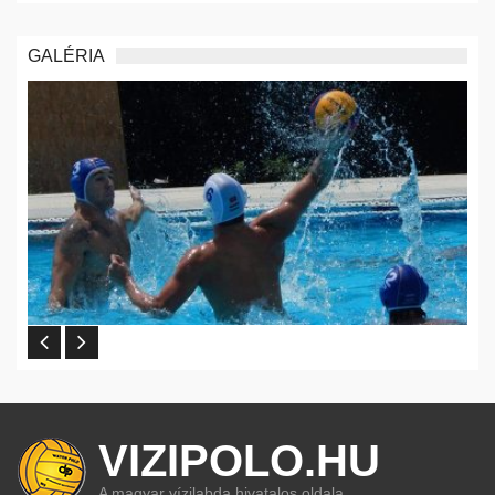
GALÉRIA
VIZIPOLO.HU
A magyar vízilabda hivatalos oldala