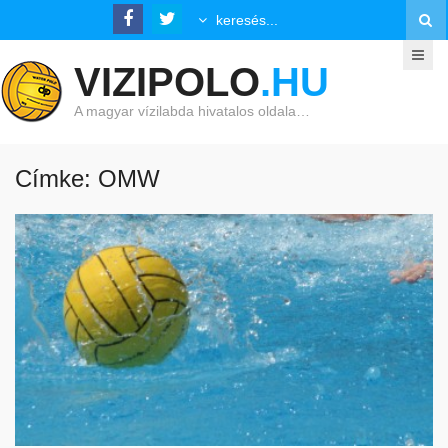
VIZIPOLO
.HU
A magyar vízilabda hivatalos oldala…
Címke: OMW