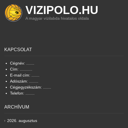
VIZIPOLO.HU
A magyar vízilabda hivatalos oldala
KAPCSOLAT
Cégnév: .......
Cím: ...........
E-mail cím: .......
Adószám: ........
Cégjegyzékszám: .......
Telefon: ........
ARCHÍVUM
2026. augusztus