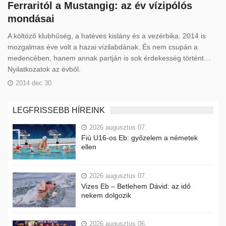
Ferraritól a Mustangig: az év vízipólós
mondásai
A költöző klubhűség, a hatéves kislány és a vezérbika. 2014 is
mozgalmas éve volt a hazai vízilabdának. És nem csupán a
medencében, hanem annak partján is sok érdekesség történt…
Nyilatkozatok az évből.
2014 dec 30
LEGFRISSEBB HÍREINK
2026 augusztus 07.
Fiú U16-os Eb: győzelem a németek
ellen
2026 augusztus 07.
Vizes Eb – Betlehem Dávid: az idő
nekem dolgozik
2026 augusztus 06.