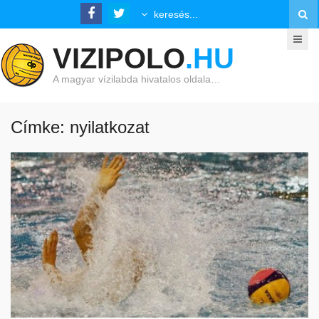
VIZIPOLO
.HU
A magyar vízilabda hivatalos oldala…
Címke: nyilatkozat