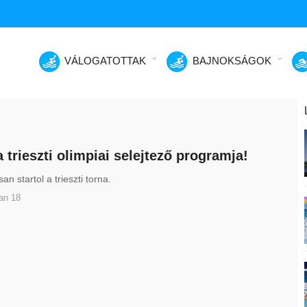
VÁLOGATOTTAK
BAJNOKSÁGOK
a trieszti olimpiai selejtező programja!
n startol a trieszti torna.
an 18