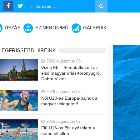
ÚSZÁS
SZINKRON/MŰ
GALÉRIÁK
LEGFRISSEBB HÍREINK
2026 augusztus 08.
Vizes Eb – Bemutatkozott az
első magyar óriás-toronyugró,
Dobra Viktor
2026 augusztus 07.
Női U20-as Európa-bajnok a
magyar válogatott!
2026 augusztus 07.
Fiú U16-os Eb: győzelem a
németek ellen