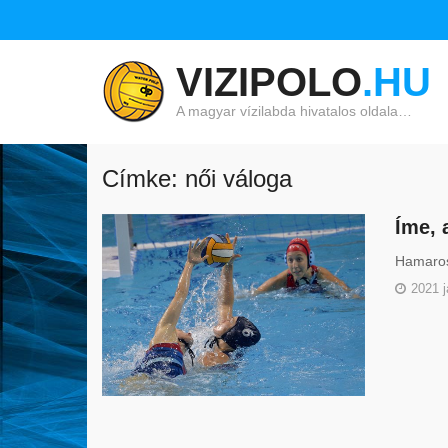
VIZIPOLO
.HU
A magyar vízilabda hivatalos oldala…
Címke: női váloga
Íme, 
Hamarosa
2021 j