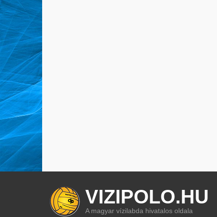
VIZIPOLO.HU
A magyar vízilabda hivatalos oldala