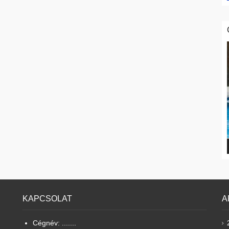
KAPCSOLAT
A
Cégnév: .......