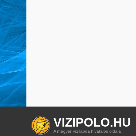
VIZIPOLO.HU
A magyar vízilabda hivatalos oldala