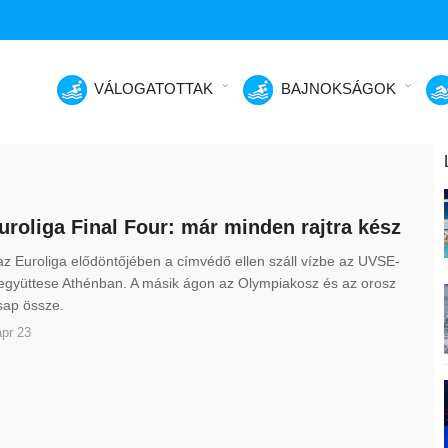
VÁLOGATOTTAK
BAJNOKSÁGOK
uroliga Final Four: már minden rajtra kész
z Euroliga elődöntőjében a címvédő ellen száll vízbe az UVSE-
 együttese Athénban. A másik ágon az Olympiakosz és az orosz
csap össze.
pr 23