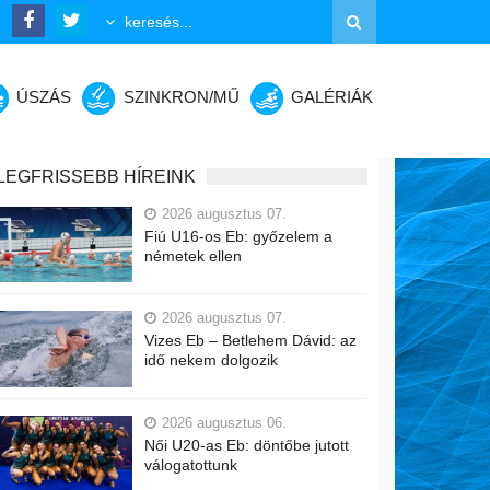
ÚSZÁS
SZINKRON/MŰ
GALÉRIÁK
LEGFRISSEBB HÍREINK
2026 augusztus 07.
Fiú U16-os Eb: győzelem a
németek ellen
2026 augusztus 07.
Vizes Eb – Betlehem Dávid: az
idő nekem dolgozik
2026 augusztus 06.
Női U20-as Eb: döntőbe jutott
válogatottunk