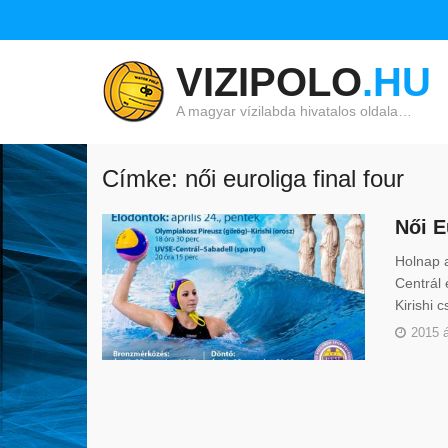
VIZIPOLO
.HU
A magyar vízilabda hivatalos oldala…
Címke: női euroliga final four
Női E
Holnap a
Centrál
Kirishi 
2015 á