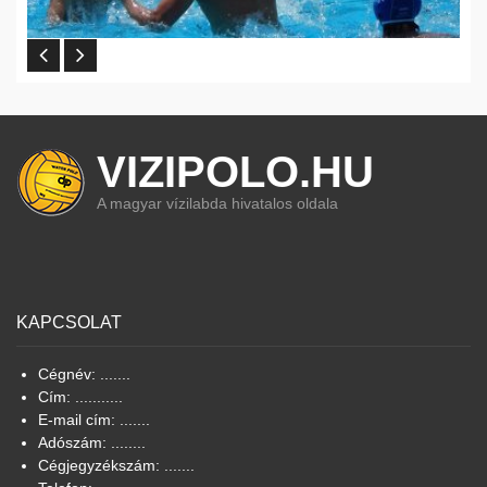
VIZIPOLO.HU
A magyar vízilabda hivatalos oldala
KAPCSOLAT
Cégnév: .......
Cím: ...........
E-mail cím: .......
Adószám: ........
Cégjegyzékszám: .......