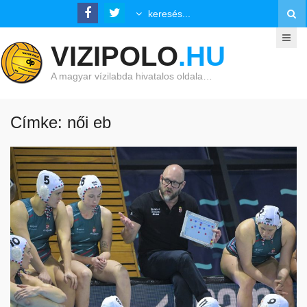
VIZIPOLO
.HU
A magyar vízilabda hivatalos oldala…
Címke: női eb