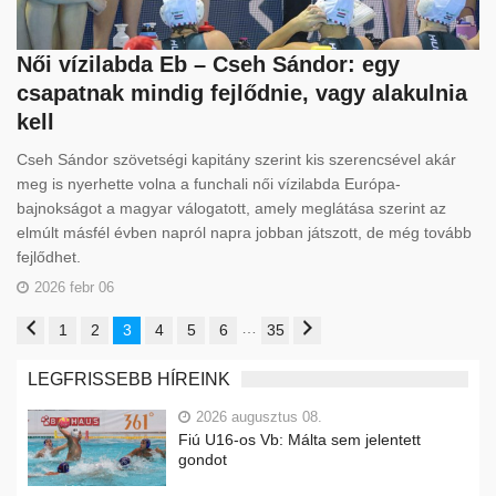
Női vízilabda Eb – Cseh Sándor: egy
csapatnak mindig fejlődnie, vagy alakulnia
kell
Cseh Sándor szövetségi kapitány szerint kis szerencsével akár
meg is nyerhette volna a funchali női vízilabda Európa-
bajnokságot a magyar válogatott, amely meglátása szerint az
elmúlt másfél évben napról napra jobban játszott, de még tovább
fejlődhet.
2026 febr 06
…
1
2
3
4
5
6
35
LEGFRISSEBB HÍREINK
2026 augusztus 08.
Fiú U16-os Vb: Málta sem jelentett
gondot