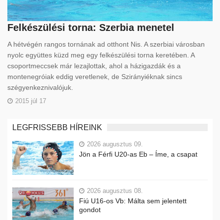
Felkészülési torna: Szerbia menetel
A hétvégén rangos tornának ad otthont Nis. A szerbiai városban
nyolc együttes küzd meg egy felkészülési torna keretében. A
csoportmeccsek már lezajlottak, ahol a házigazdák és a
montenegróiak eddig veretlenek, de Szirányiéknak sincs
szégyenkeznivalójuk.
2015 júl 17
LEGFRISSEBB HÍREINK
2026 augusztus 09.
Jön a Férfi U20-as Eb – Íme, a csapat
2026 augusztus 08.
Fiú U16-os Vb: Málta sem jelentett
gondot