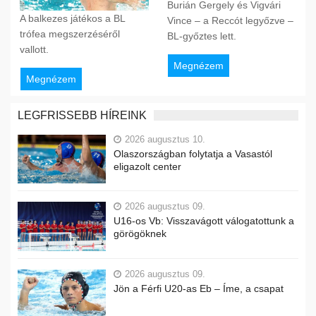
Burián Gergely és Vigvári
A balkezes játékos a BL
Vince – a Reccót legyőzve –
trófea megszerzéséről
BL-győztes lett.
vallott.
Megnézem
Megnézem
LEGFRISSEBB HÍREINK
2026 augusztus 10.
Olaszországban folytatja a Vasastól
eligazolt center
2026 augusztus 09.
U16-os Vb: Visszavágott válogatottunk a
görögöknek
2026 augusztus 09.
Jön a Férfi U20-as Eb – Íme, a csapat