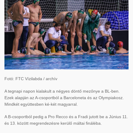
Fotó: FTC Vízilabda / archív
A tegnapi napon kialakult a négyes döntő mezőnye a BL-ben.
Ezek alapján az A-csoportból a Barceloneta és az Olympiakosz.
Mindkét együttesben ké-két magyarral.
A B-csoportból pedig a Pro Recco és a Fradi jutott be a Június 11.
és 13. között megrendezésre kerülő máltai fináléba.