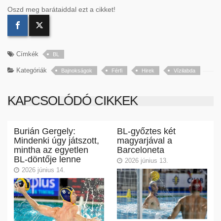
Oszd meg barátaiddal ezt a cikket!
Címkék
BL
Kategóriák
Bajnokságok
Férfi
Hirek
Vízilabda
KAPCSOLÓDÓ CIKKEK
Burián Gergely:
BL-győztes két
Mindenki úgy játszott,
magyarjával a
mintha az egyetlen
Barceloneta
BL-döntője lenne
2026 június 13.
2026 június 14.