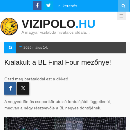
VIZIPOLO
.HU
A magyar vízilabda hivatalos oldala…
2026 május 14.
Kialakult a BL Final Four mezőnye!
Oszd meg barátaiddal ezt a cikket!
A negyeddöntős csoportkör utolsó fordulójától függetlenül,
megvan a négy résztvevője a BL négyes döntőjének.