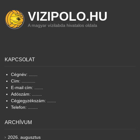
VIZIPOLO.HU
A magyar vízilabda hivatalos oldala
KAPCSOLAT
Cégnév: .......
Cím: ...........
E-mail cím: .......
Adószám: ........
Cégjegyzékszám: .......
Telefon: ........
ARCHÍVUM
2026. augusztus