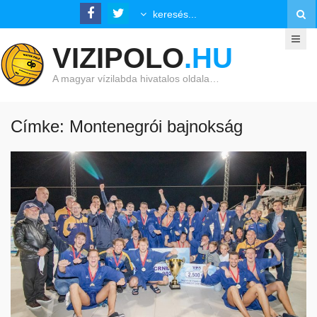
VIZIPOLO
.HU
A magyar vízilabda hivatalos oldala…
Címke: Montenegrói bajnokság