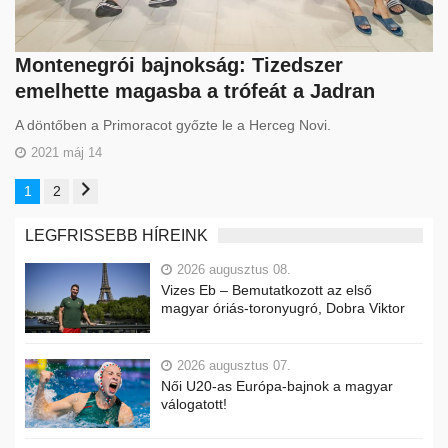
Montenegrói bajnokság: Tizedszer
emelhette magasba a trófeát a Jadran
A döntőben a Primoracot győzte le a Herceg Novi.
2021 máj 14
1
2
LEGFRISSEBB HÍREINK
2026 augusztus 08.
Vizes Eb – Bemutatkozott az első
magyar óriás-toronyugró, Dobra Viktor
2026 augusztus 07.
Női U20-as Európa-bajnok a magyar
válogatott!