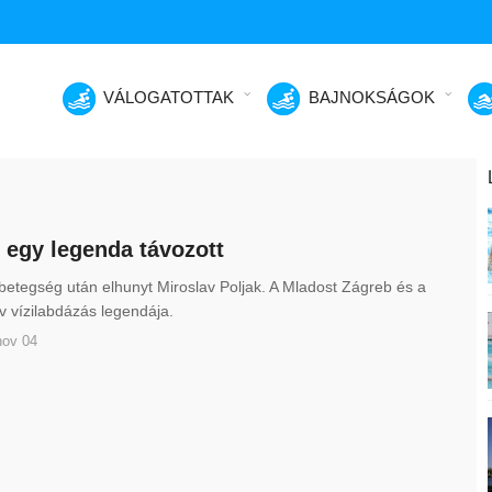
VÁLOGATOTTAK
BAJNOKSÁGOK
 egy legenda távozott
etegség után elhunyt Miroslav Poljak. A Mladost Zágreb és a
v vízilabdázás legendája.
nov 04