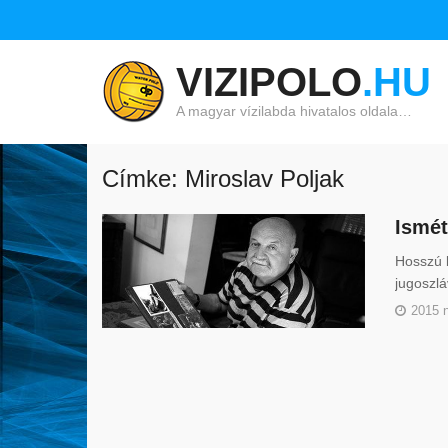
VIZIPOLO
.HU
A magyar vízilabda hivatalos oldala…
Címke: Miroslav Poljak
Ismét
Hosszú b
jugoszlá
2015 