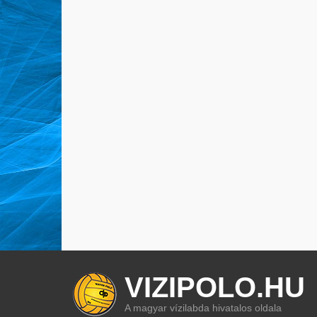
VIZIPOLO.HU
A magyar vízilabda hivatalos oldala