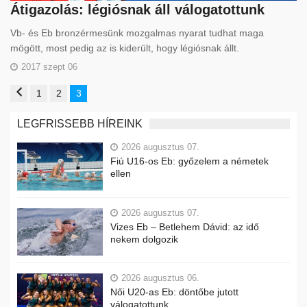
Átigazolás: légiósnak áll válogatottunk
Vb- és Eb bronzérmesünk mozgalmas nyarat tudhat maga
mögött, most pedig az is kiderült, hogy légiósnak állt.
2017 szept 06
1
2
3
LEGFRISSEBB HÍREINK
2026 augusztus 07.
Fiú U16-os Eb: győzelem a németek
ellen
2026 augusztus 07.
Vizes Eb – Betlehem Dávid: az idő
nekem dolgozik
2026 augusztus 06.
Női U20-as Eb: döntőbe jutott
válogatottunk