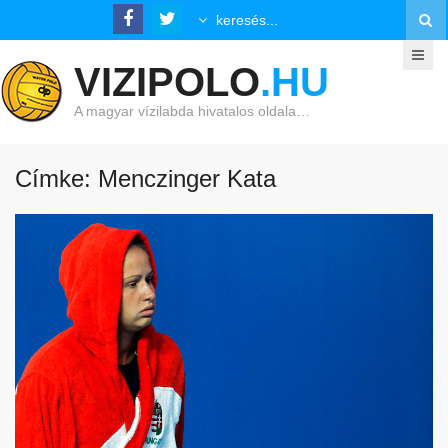
VIZIPOLO
.HU
A magyar vízilabda hivatalos oldala…
Címke: Menczinger Kata