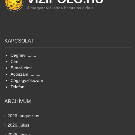
A magyar vízilabda hivatalos oldala
KAPCSOLAT
Cégnév: .......
Cím: ...........
E-mail cím: .......
Adószám: ........
Cégjegyzékszám: .......
Telefon: ........
ARCHÍVUM
2026. augusztus
2026. július
2026. június