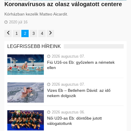
Koronavírusos az olasz válogatott centere
Kórházban kezelik Matteo Aicardit.
2020 júl 16
1
2
3
4
LEGFRISSEBB HÍREINK
2026 augusztus 07.
Fiú U16-os Eb: győzelem a németek
ellen
2026 augusztus 07.
Vizes Eb – Betlehem Dávid: az idő
nekem dolgozik
2026 augusztus 06.
Női U20-as Eb: döntőbe jutott
válogatottunk