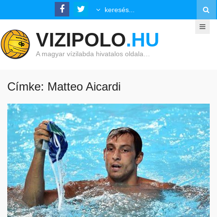
VIZIPOLO
.HU
A magyar vízilabda hivatalos oldala…
Címke: Matteo Aicardi