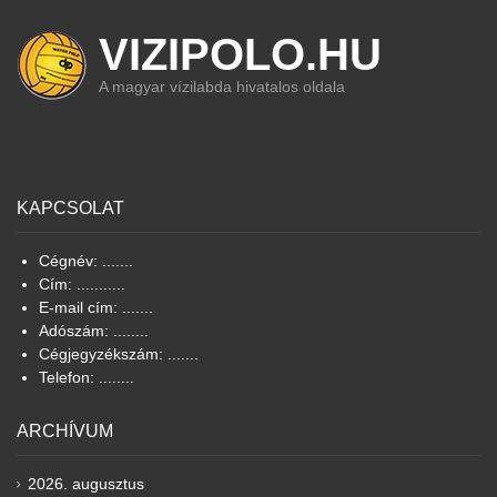
VIZIPOLO.HU
A magyar vízilabda hivatalos oldala
KAPCSOLAT
Cégnév: .......
Cím: ...........
E-mail cím: .......
Adószám: ........
Cégjegyzékszám: .......
Telefon: ........
ARCHÍVUM
2026. augusztus