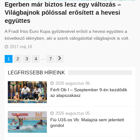
Egerben már biztos lesz egy változás –
Világbajnok pólóssal erősített a hevesi
együttes
A Fradi friss Euro Kupa győztesével erősít a hevesi együttes a
következő idényben, aki a szerb válogatottal világbajnok is volt.
2017 máj 19
…
1
2
3
4
7
LEGFRISSEBB HÍREINK
2026 augusztus 06.
Férfi Ob I – Szeptember 9-én kezdődik
az alapszakasz
2026 augusztus 05.
Fiú U16-os Vb: Malajzia sem jelentett
gondot