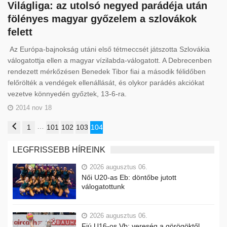
Világliga: az utolsó negyed parádéja után
fölényes magyar győzelem a szlovákok
felett
Az Európa-bajnokság utáni első tétmeccsét játszotta Szlovákia
válogatottja ellen a magyar vízilabda-válogatott. A Debrecenben
rendezett mérkőzésen Benedek Tibor fiai a második félidőben
felőrölték a vendégek ellenállását, és olykor parádés akciókat
vezetve könnyedén győztek, 13-6-ra.
2014 nov 18
…
1
101
102
103
104
LEGFRISSEBB HÍREINK
2026 augusztus 06.
Női U20-as Eb: döntőbe jutott
válogatottunk
2026 augusztus 06.
Fiú U16-os Vb: vereség a görögöktől