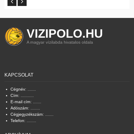
VIZIPOLO.HU
A magyar vízilabda hivatalos oldala
KAPCSOLAT
Cégnév: .......
Cím: ...........
E-mail cím: .......
Adószám: ........
Cégjegyzékszám: .......
Telefon: ........