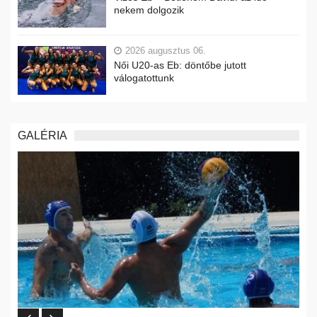
nekem dolgozik
2026 augusztus 06.
Női U20-as Eb: döntőbe jutott
válogatottunk
GALÉRIA