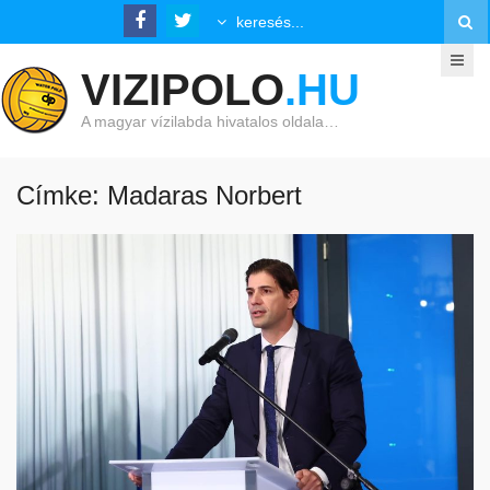
VIZIPOLO
.HU
A magyar vízilabda hivatalos oldala…
Címke: Madaras Norbert