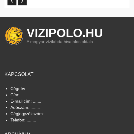
VIZIPOLO.HU
A magyar vízilabda hivatalos oldala
KAPCSOLAT
Cégnév: .......
Cím: ...........
E-mail cím: .......
Adószám: ........
Cégjegyzékszám: .......
Telefon: ........