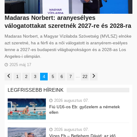
Madaras Norbert: aranyesélyes
válogatottakat szeretnék 2027-re és 2028-ra
Madaras Norbert, a Magyar Vízilabda Szövetség (MVLSZ) elnöke
azt szeretné, ha a férfi és a női válogatott is aranyérem-esélyes
lenne a 2027-es budapesti világbajnokságon és a 2028-as Los
Angeles-i olimpián.
2025 máj 17
…
1
2
3
4
5
6
7
22
LEGFRISSEBB HÍREINK
2026 augusztus 07.
Fiú U16-os Eb: győzelem a németek
ellen
2026 augusztus 07.
Vizes Eb – Betlehem Dávid: az idő