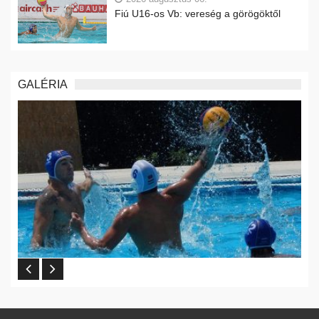
Fiú U16-os Vb: vereség a görögöktől
GALÉRIA