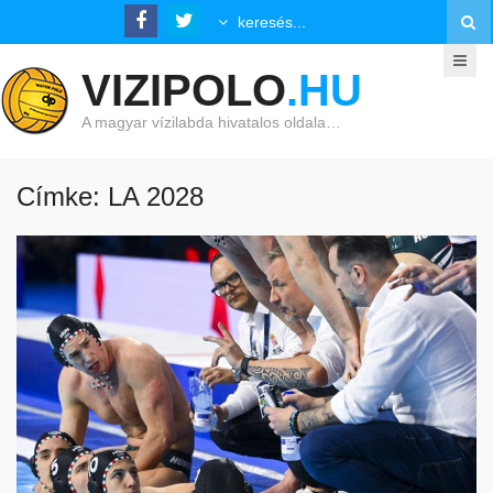
VIZIPOLO
.HU
A magyar vízilabda hivatalos oldala…
Címke: LA 2028