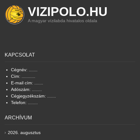
VIZIPOLO.HU
A magyar vízilabda hivatalos oldala
KAPCSOLAT
Cégnév: .......
Cím: ...........
E-mail cím: .......
Adószám: ........
Cégjegyzékszám: .......
Telefon: ........
ARCHÍVUM
2026. augusztus