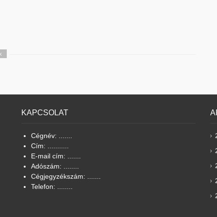
k
KAPCSOLAT
A
Cégnév: .......
Cím: ...........
E-mail cím: .......
Adószám: ........
Cégjegyzékszám: .......
Telefon: ........