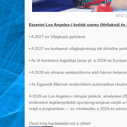
MTI/Cze
Eszerint Los Angeles-i kvótát szerez (férfiaknál és
• A 2027-es Világkupa győztese
• A 2027-es budapesti világbajnokság két döntőbe juto
• Az öt kontinens legjobbja (azaz pl. a 2028-as Euró
• A 2028-as olimpiai selejtezőtorna első három helyezet
• Az Egyesült Államok rendezőként automatikus résztv
A 2028-as Los Angeles-i olimpiai játékok, amelyeket 20
történelem legkiterjedtebb sportprogramjával várják 
majd a programban — ez növekedés a 2024-es párizs
Oszd meg barátaiddal ezt a cikket!