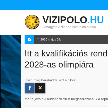
VIZIPOLO
.HU
A magyar vízilabda hivatalos oldala…
2026 május 08.
Itt a kvalifikációs ren
2028-as olimpiára
Oszd meg barátaiddal ezt a cikket!
Már a jövő évi budapesti Vb-n megszerezhetjük a repü