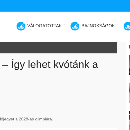
VÁLOGATOTTAK
BAJNOKSÁGOK
d – Így lehet kvótánk a
lőjegyet a 2028-as olimpiára.