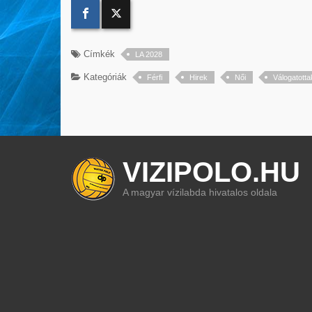
Címkék
LA 2028
Kategóriák
Férfi
Hirek
Női
Válogatotta
VIZIPOLO.HU
A magyar vízilabda hivatalos oldala