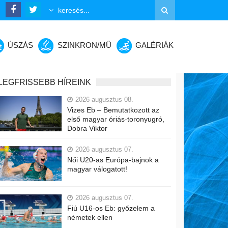
ÚSZÁS
SZINKRON/MŰ
GALÉRIÁK
LEGFRISSEBB HÍREINK
2026 augusztus 08.
Vizes Eb – Bemutatkozott az
első magyar óriás-toronyugró,
Dobra Viktor
2026 augusztus 07.
Női U20-as Európa-bajnok a
magyar válogatott!
2026 augusztus 07.
Fiú U16-os Eb: győzelem a
németek ellen