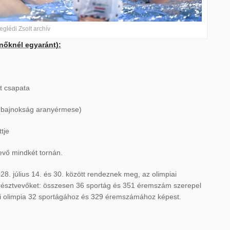
glédi Zsolt archív
 nőknél egyaránt):
tt csapata
pa-bajnokság aranyérmese)
tje
evő mindkét tornán.
28. július 14. és 30. között rendeznek meg, az olimpiai
a résztvevőket: összesen 36 sportág és 351 éremszám szerepel
i olimpia 32 sportágához és 329 éremszámához képest.