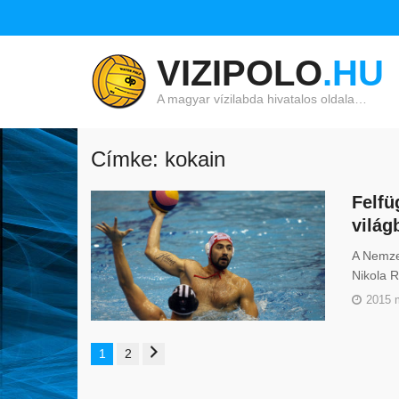
VIZIPOLO
.HU
A magyar vízilabda hivatalos oldala…
Címke: kokain
Felfü
világ
A Nemze
Nikola R
2015 
1
2