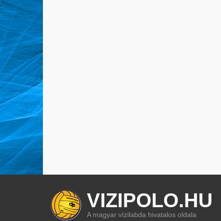
VIZIPOLO.HU
A magyar vízilabda hivatalos oldala