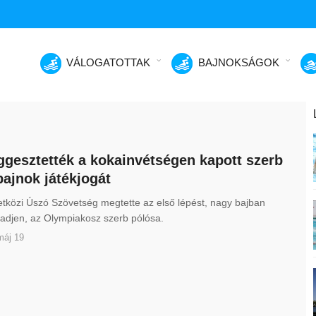
VÁLOGATOTTAK
BAJNOKSÁGOK
ggesztették a kokainvétségen kapott szerb
bajnok játékjogát
tközi Úszó Szövetség megtette az első lépést, nagy bajban
adjen, az Olympiakosz szerb pólósa.
máj 19