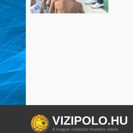
VIZIPOLO.HU
A magyar vízilabda hivatalos oldala