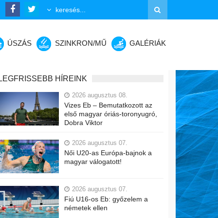
ÚSZÁS
SZINKRON/MŰ
GALÉRIÁK
LEGFRISSEBB HÍREINK
2026 augusztus 08.
Vizes Eb – Bemutatkozott az
első magyar óriás-toronyugró,
Dobra Viktor
2026 augusztus 07.
Női U20-as Európa-bajnok a
magyar válogatott!
2026 augusztus 07.
Fiú U16-os Eb: győzelem a
németek ellen