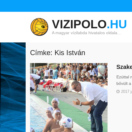
VIZIPOLO
.HU
A magyar vízilabda hivatalos oldala…
Címke: Kis István
Szake
Ezúttal 
bővült a
2017 j