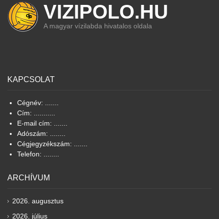
VIZIPOLO.HU
A magyar vízilabda hivatalos oldala
KAPCSOLAT
Cégnév: .......
Cím: ...........
E-mail cím: .......
Adószám: ........
Cégjegyzékszám: .......
Telefon: ........
ARCHÍVUM
2026. augusztus
2026. július