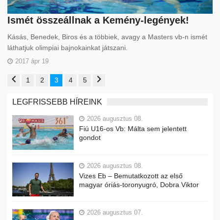
Ismét összeállnak a Kemény-legények!
Kásás, Benedek, Biros és a többiek, avagy a Masters vb-n ismét
láthatjuk olimpiai bajnokainkat játszani.
2017 ápr 19
1
2
3
4
5
LEGFRISSEBB HÍREINK
2026 augusztus 08.
Fiú U16-os Vb: Málta sem jelentett
gondot
2026 augusztus 08.
Vizes Eb – Bemutatkozott az első
magyar óriás-toronyugró, Dobra Viktor
2026 augusztus 07.