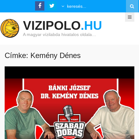
VIZIPOLO
.HU
A magyar vízilabda hivatalos oldala…
Címke: Kemény Dénes