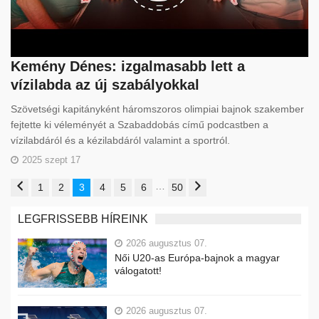
Kemény Dénes: izgalmasabb lett a
vízilabda az új szabályokkal
Szövetségi kapitányként háromszoros olimpiai bajnok szakember
fejtette ki véleményét a Szabaddobás című podcastben a
vízilabdáról és a kézilabdáról valamint a sportról.
2025 szept 17
…
1
2
3
4
5
6
50
LEGFRISSEBB HÍREINK
2026 augusztus 07.
Női U20-as Európa-bajnok a magyar
válogatott!
2026 augusztus 07.