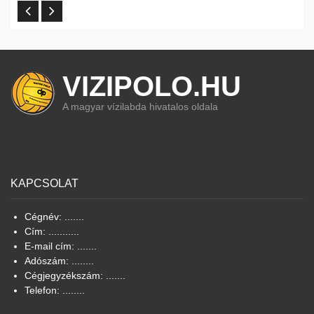
VIZIPOLO.HU
A magyar vízilabda hivatalos oldala
KAPCSOLAT
Cégnév: .......
Cím: ...........
E-mail cím: .......
Adószám: ........
Cégjegyzékszám: .......
Telefon: ........