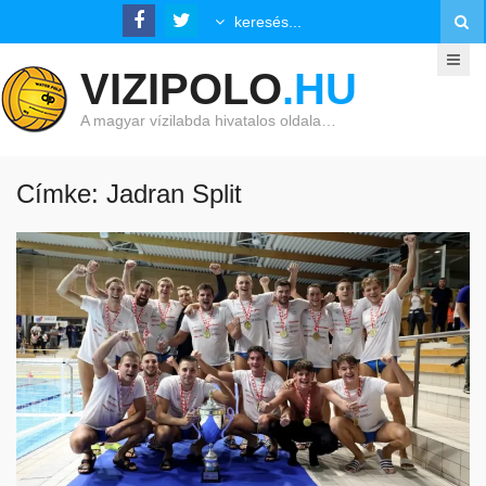
VIZIPOLO
.HU
A magyar vízilabda hivatalos oldala…
Címke: Jadran Split