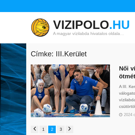
VIZIPOLO
.HU
A magyar vízilabda hivatalos oldala…
Címke: III.Kerület
Női v
ötmét
A III. K
válogato
vízilabd
csütörtö
2024 o
1
2
3