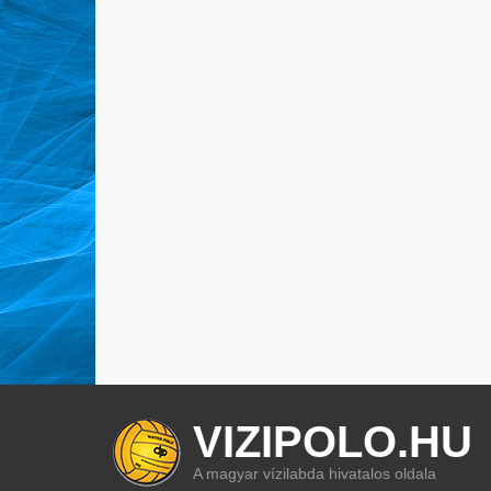
VIZIPOLO.HU
A magyar vízilabda hivatalos oldala