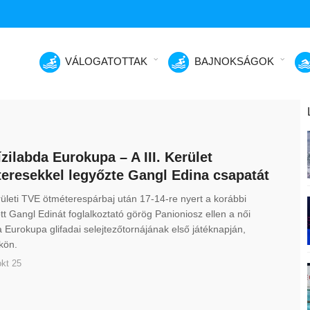
VÁLOGATOTTAK
BAJNOKSÁGOK
ízilabda Eurokupa – A III. Kerület
eresekkel legyőzte Gangl Edina csapatát
erületi TVE ötméterespárbaj után 17-14-re nyert a korábbi
tt Gangl Edinát foglalkoztató görög Panioniosz ellen a női
a Eurokupa glifadai selejtezőtornájának első játéknapján,
kön.
kt 25