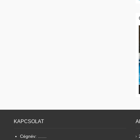
KAPCSOLAT
A
Cégnév: .......