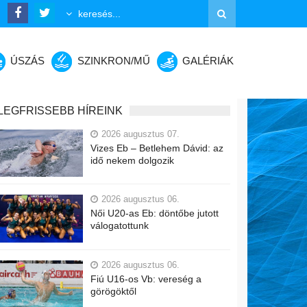
ÚSZÁS
SZINKRON/MŰ
GALÉRIÁK
LEGFRISSEBB HÍREINK
2026 augusztus 07.
Vizes Eb – Betlehem Dávid: az
idő nekem dolgozik
2026 augusztus 06.
Női U20-as Eb: döntőbe jutott
válogatottunk
2026 augusztus 06.
Fiú U16-os Vb: vereség a
görögöktől