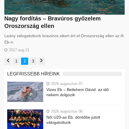
Nagy fordítás – Bravúros győzelem
Oroszország ellen
Leány válogatottunk bravúros sikert ért el Oroszország ellen az ifi
Eb-n.
2017 aug 21
1
2
3
LEGFRISSEBB HÍREINK
2026 augusztus 07.
Vizes Eb – Betlehem Dávid: az idő
nekem dolgozik
2026 augusztus 06.
Női U20-as Eb: döntőbe jutott
válogatottunk