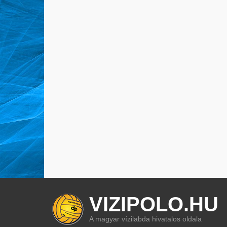
VIZIPOLO.HU
A magyar vízilabda hivatalos oldala