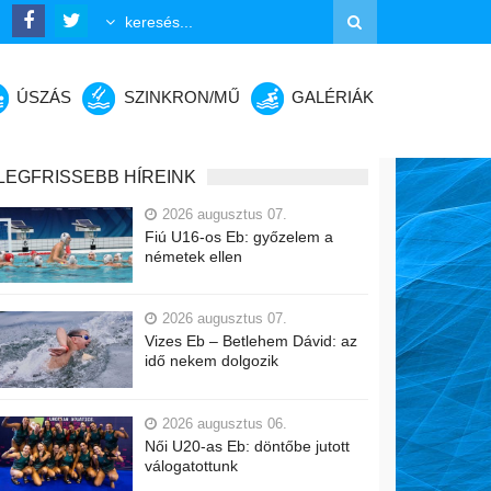
ÚSZÁS
SZINKRON/MŰ
GALÉRIÁK
LEGFRISSEBB HÍREINK
2026 augusztus 07.
Fiú U16-os Eb: győzelem a
németek ellen
2026 augusztus 07.
Vizes Eb – Betlehem Dávid: az
idő nekem dolgozik
2026 augusztus 06.
Női U20-as Eb: döntőbe jutott
válogatottunk