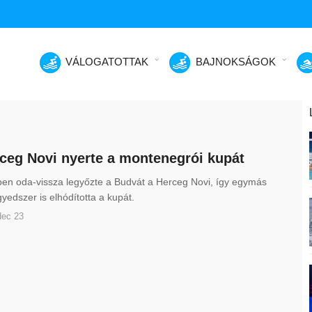
VÁLOGATOTTAK
BAJNOKSÁGOK
ceg Novi nyerte a montenegrói kupát
ben oda-vissza legyőzte a Budvát a Herceg Novi, így egymás
yedszer is elhódította a kupát.
dec 23