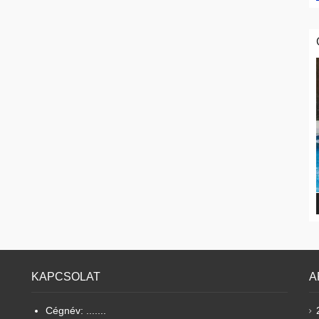
KAPCSOLAT
A
Cégnév: .......