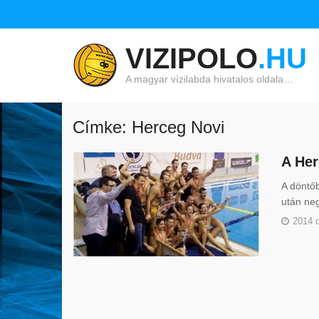
VIZIPOLO
.HU
A magyar vízilabda hivatalos oldala…
Címke: Herceg Novi
A Her
A döntő
után neg
2014 