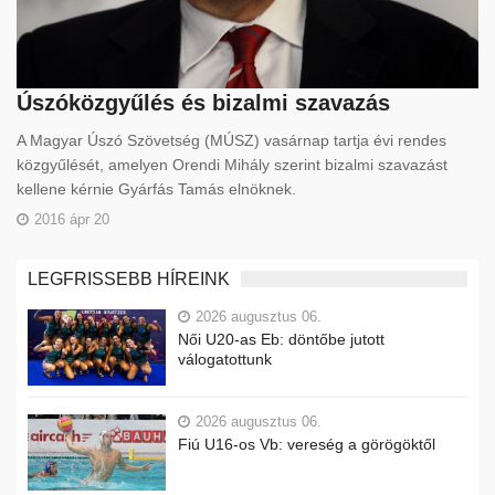
Úszóközgyűlés és bizalmi szavazás
A Magyar Úszó Szövetség (MÚSZ) vasárnap tartja évi rendes
közgyűlését, amelyen Orendi Mihály szerint bizalmi szavazást
kellene kérnie Gyárfás Tamás elnöknek.
2016 ápr 20
LEGFRISSEBB HÍREINK
2026 augusztus 06.
Női U20-as Eb: döntőbe jutott
válogatottunk
2026 augusztus 06.
Fiú U16-os Vb: vereség a görögöktől