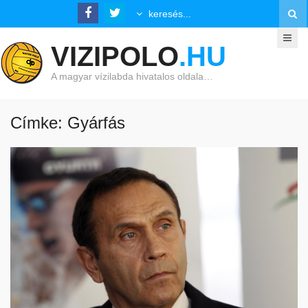
VIZIPOLO
.HU
A magyar vízilabda hivatalos oldala…
Címke: Gyárfás