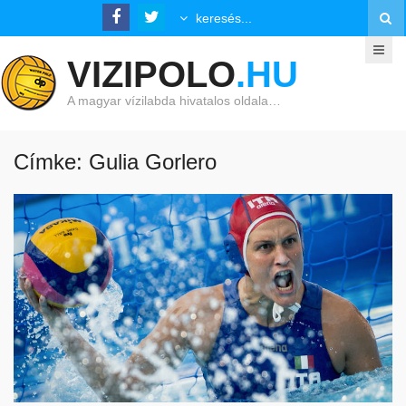
VIZIPOLO
.HU
A magyar vízilabda hivatalos oldala…
Címke: Gulia Gorlero