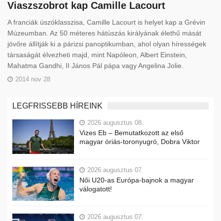
Viaszszobrot kap Camille Lacourt
A franciák úszóklasszisa, Camille Lacourt is helyet kap a Grévin
Múzeumban. Az 50 méteres hátúszás királyának élethű mását
jövőre állítják ki a párizsi panoptikumban, ahol olyan hírességek
társaságát élvezheti majd, mint Napóleon, Albert Einstein,
Mahatma Gandhi, II János Pál pápa vagy Angelina Jolie.
2014 nov 28
LEGFRISSEBB HÍREINK
2026 augusztus 08.
Vizes Eb – Bemutatkozott az első
magyar óriás-toronyugró, Dobra Viktor
2026 augusztus 07.
Női U20-as Európa-bajnok a magyar
válogatott!
2026 augusztus 07.