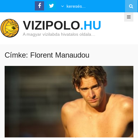
VIZIPOLO
.HU
A magyar vízilabda hivatalos oldala…
Címke: Florent Manaudou