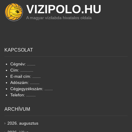
VIZIPOLO.HU
A magyar vízilabda hivatalos oldala
KAPCSOLAT
Cégnév: .......
Cím: ...........
E-mail cím: .......
Adószám: ........
Cégjegyzékszám: .......
Telefon: ........
ARCHÍVUM
2026. augusztus