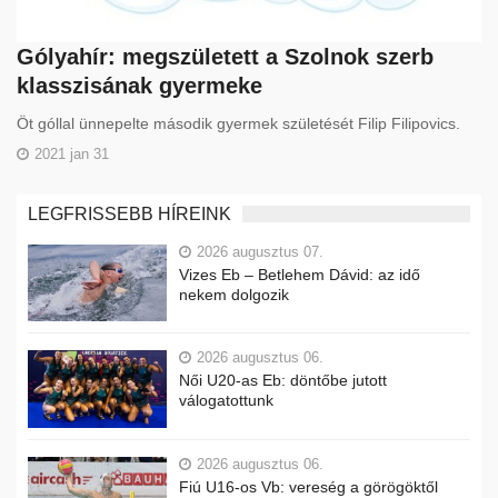
Gólyahír: megszületett a Szolnok szerb
klasszisának gyermeke
Öt góllal ünnepelte második gyermek születését Filip Filipovics.
2021 jan 31
LEGFRISSEBB HÍREINK
2026 augusztus 07.
Vizes Eb – Betlehem Dávid: az idő
nekem dolgozik
2026 augusztus 06.
Női U20-as Eb: döntőbe jutott
válogatottunk
2026 augusztus 06.
Fiú U16-os Vb: vereség a görögöktől