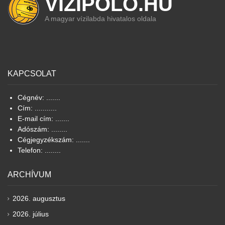
VIZIPOLO.HU
A magyar vízilabda hivatalos oldala
KAPCSOLAT
Cégnév: .......
Cím: ...........
E-mail cím: .......
Adószám: ........
Cégjegyzékszám: .......
Telefon: ........
ARCHÍVUM
2026. augusztus
2026. július