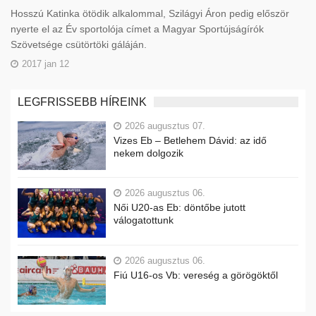
Hosszú Katinka ötödik alkalommal, Szilágyi Áron pedig először
nyerte el az Év sportolója címet a Magyar Sportújságírók
Szövetsége csütörtöki gáláján.
2017 jan 12
LEGFRISSEBB HÍREINK
2026 augusztus 07.
Vizes Eb – Betlehem Dávid: az idő
nekem dolgozik
2026 augusztus 06.
Női U20-as Eb: döntőbe jutott
válogatottunk
2026 augusztus 06.
Fiú U16-os Vb: vereség a görögöktől