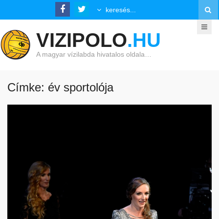
VIZIPOLO
.HU
A magyar vízilabda hivatalos oldala…
Címke: év sportolója