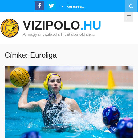
VIZIPOLO
.HU
A magyar vízilabda hivatalos oldala…
Címke: Euroliga