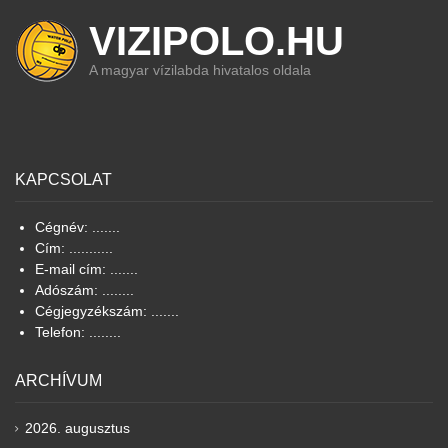
VIZIPOLO.HU
A magyar vízilabda hivatalos oldala
KAPCSOLAT
Cégnév: .......
Cím: ...........
E-mail cím: .......
Adószám: ........
Cégjegyzékszám: .......
Telefon: ........
ARCHÍVUM
2026. augusztus