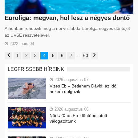
Euroliga: megvan, hol lesz a négyes döntő
Athénban rendezik meg a női vízilabda Euroliga négyes döntőjét
az UVSE részvételével.
2022 márc 08
…
1
2
3
4
5
6
7
60
LEGFRISSEBB HÍREINK
2026 augusztus 07.
Vizes Eb – Betlehem Dávid: az idő
nekem dolgozik
2026 augusztus 06.
Női U20-as Eb: döntőbe jutott
válogatottunk