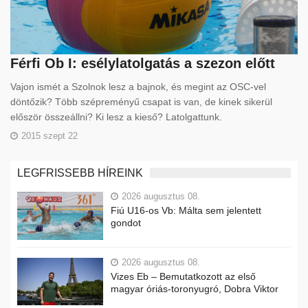
Férfi Ob I: esélylatolgatás a szezon előtt
Vajon ismét a Szolnok lesz a bajnok, és megint az OSC-vel
döntőzik? Több szépreményű csapat is van, de kinek sikerül
először összeállni? Ki lesz a kieső? Latolgattunk.
2015 szept 22
LEGFRISSEBB HÍREINK
2026 augusztus 08.
Fiú U16-os Vb: Málta sem jelentett
gondot
2026 augusztus 08.
Vizes Eb – Bemutatkozott az első
magyar óriás-toronyugró, Dobra Viktor