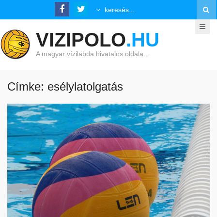
VIZIPOLO
.HU
A magyar vízilabda hivatalos oldala…
Címke: esélylatolgatás