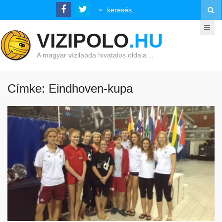
VIZIPOLO
.HU
A magyar vízilabda hivatalos oldala…
Címke: Eindhoven-kupa