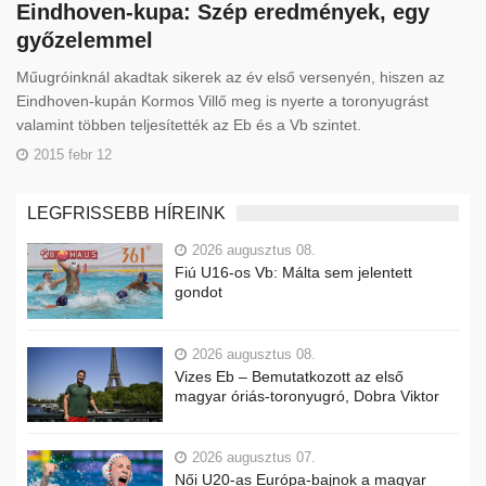
Eindhoven-kupa: Szép eredmények, egy
győzelemmel
Műugróinknál akadtak sikerek az év első versenyén, hiszen az
Eindhoven-kupán Kormos Villő meg is nyerte a toronyugrást
valamint többen teljesítették az Eb és a Vb szintet.
2015 febr 12
LEGFRISSEBB HÍREINK
2026 augusztus 08.
Fiú U16-os Vb: Málta sem jelentett
gondot
2026 augusztus 08.
Vizes Eb – Bemutatkozott az első
magyar óriás-toronyugró, Dobra Viktor
2026 augusztus 07.
Női U20-as Európa-bajnok a magyar