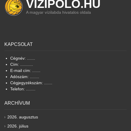
VIZIPOLO.HU
A magyar vízilabda hivatalos oldala
KAPCSOLAT
Cégnév: .......
Cím: ...........
E-mail cím: .......
Adószám: ........
Cégjegyzékszám: .......
Telefon: ........
ARCHÍVUM
2026. augusztus
2026. július