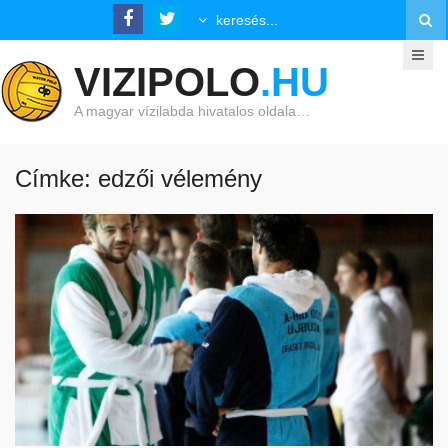
VIZIPOLO
.HU
A magyar vízilabda hivatalos oldala…
Címke: edzői vélemény