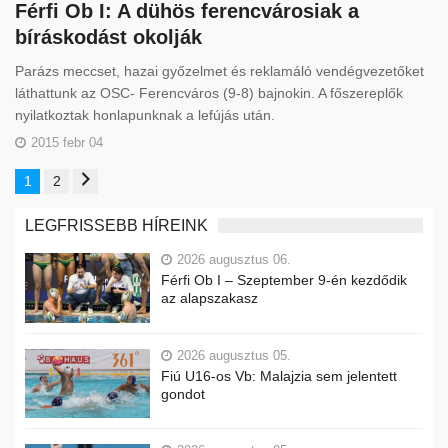
Férfi Ob I: A dühös ferencvárosiak a
bíráskodást okolják
Parázs meccset, hazai győzelmet és reklamáló vendégvezetőket
láthattunk az OSC- Ferencváros (9-8) bajnokin. A főszereplők
nyilatkoztak honlapunknak a lefújás után.
2015 febr 04
1
2
LEGFRISSEBB HÍREINK
2026 augusztus 06.
Férfi Ob I – Szeptember 9-én kezdődik
az alapszakasz
2026 augusztus 05.
Fiú U16-os Vb: Malajzia sem jelentett
gondot