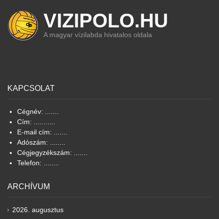
VIZIPOLO.HU
A magyar vízilabda hivatalos oldala
KAPCSOLAT
Cégnév: .......
Cím: ...........
E-mail cím: .......
Adószám: ........
Cégjegyzékszám: .......
Telefon: ........
ARCHÍVUM
2026. augusztus