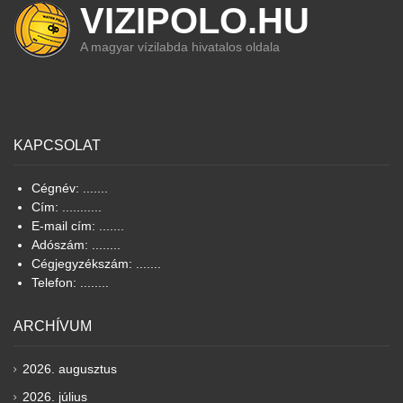
VIZIPOLO.HU
A magyar vízilabda hivatalos oldala
KAPCSOLAT
Cégnév: .......
Cím: ...........
E-mail cím: .......
Adószám: ........
Cégjegyzékszám: .......
Telefon: ........
ARCHÍVUM
2026. augusztus
2026. július