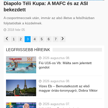
Diapolo Téli Kupa: A MAFC és az ASI
bekezdett
A csoportmeccsek után, immár az alsó illetve a felsőházban
folytatódtak a küzdelmek.
2018 febr 05
1
2
3
4
5
6
7
LEGFRISSEBB HÍREINK
2026 augusztus 08.
Fiú U16-os Vb: Málta sem jelentett
gondot
2026 augusztus 08.
Vizes Eb – Bemutatkozott az első
magyar óriás-toronyugró, Dobra Viktor
2026 augusztus 07.