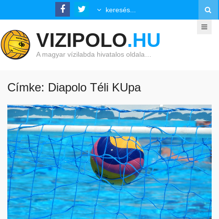
VIZIPOLO
.HU
A magyar vízilabda hivatalos oldala…
Címke: Diapolo Téli KUpa