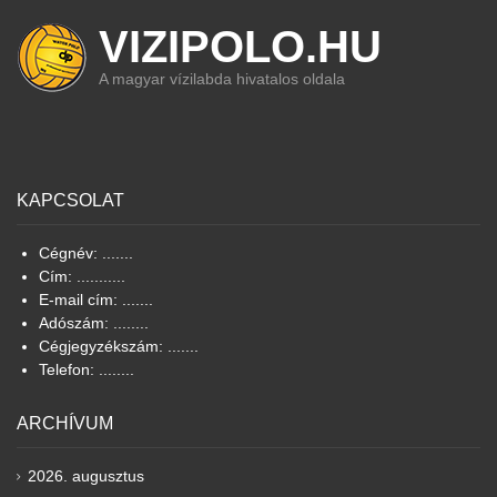
VIZIPOLO.HU
A magyar vízilabda hivatalos oldala
KAPCSOLAT
Cégnév: .......
Cím: ...........
E-mail cím: .......
Adószám: ........
Cégjegyzékszám: .......
Telefon: ........
ARCHÍVUM
2026. augusztus