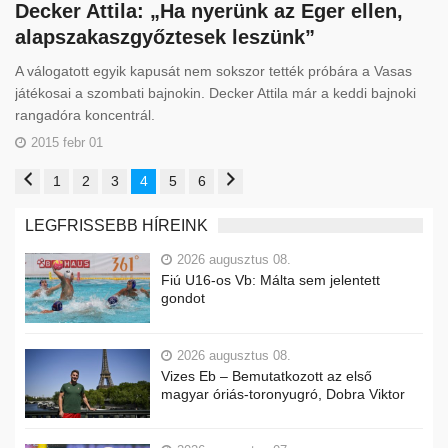
Decker Attila: „Ha nyerünk az Eger ellen,
alapszakaszgyőztesek leszünk”
A válogatott egyik kapusát nem sokszor tették próbára a Vasas
játékosai a szombati bajnokin. Decker Attila már a keddi bajnoki
rangadóra koncentrál.
2015 febr 01
1
2
3
4
5
6
LEGFRISSEBB HÍREINK
2026 augusztus 08.
Fiú U16-os Vb: Málta sem jelentett
gondot
2026 augusztus 08.
Vizes Eb – Bemutatkozott az első
magyar óriás-toronyugró, Dobra Viktor