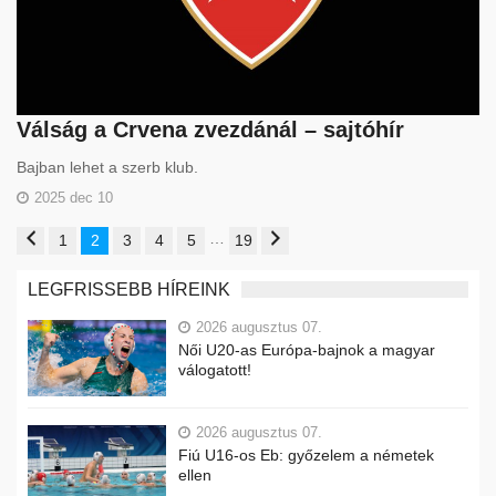
Válság a Crvena zvezdánál – sajtóhír
Bajban lehet a szerb klub.
2025 dec 10
…
1
2
3
4
5
19
LEGFRISSEBB HÍREINK
2026 augusztus 07.
Női U20-as Európa-bajnok a magyar
válogatott!
2026 augusztus 07.
Fiú U16-os Eb: győzelem a németek
ellen