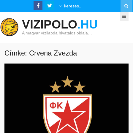
VIZIPOLO
.HU
A magyar vízilabda hivatalos oldala…
Címke: Crvena Zvezda