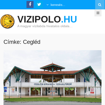
VIZIPOLO
.HU
A magyar vízilabda hivatalos oldala…
Címke: Cegléd