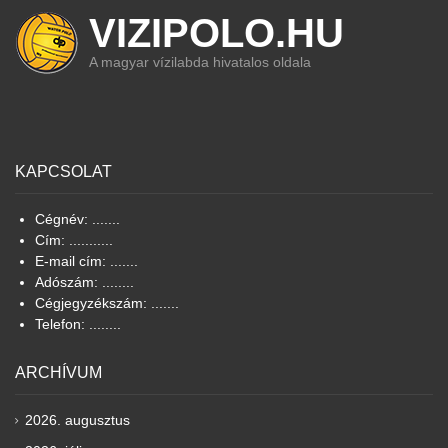
VIZIPOLO.HU
A magyar vízilabda hivatalos oldala
KAPCSOLAT
Cégnév: .......
Cím: ...........
E-mail cím: .......
Adószám: ........
Cégjegyzékszám: .......
Telefon: ........
ARCHÍVUM
2026. augusztus