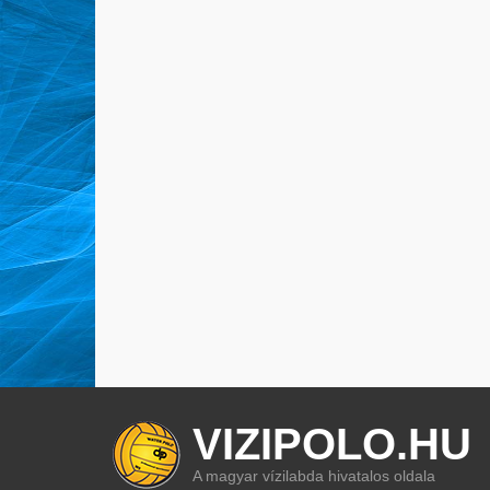
VIZIPOLO.HU
A magyar vízilabda hivatalos oldala