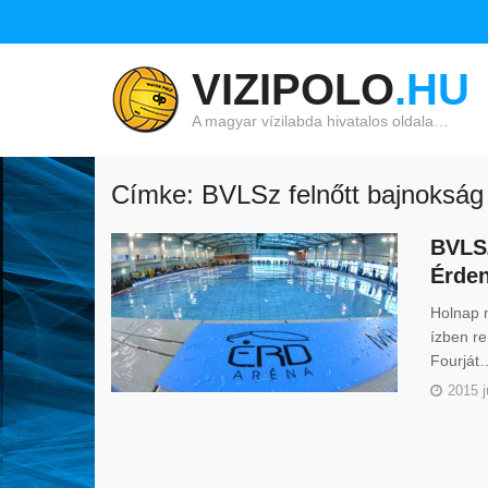
VIZIPOLO
.HU
A magyar vízilabda hivatalos oldala…
Címke: BVLSz felnőtt bajnokság
BVLSZ
Érde
Holnap 
ízben re
Fourját
2015 j