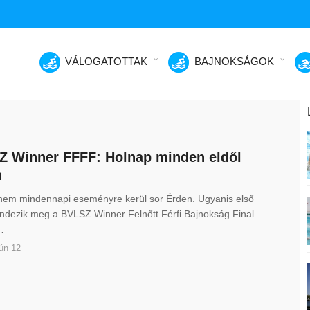
VÁLOGATOTTAK
BAJNOKSÁGOK
 Winner FFFF: Holnap minden eldől
n
nem mindennapi eseményre kerül sor Érden. Ugyanis első
ndezik meg a BVLSZ Winner Felnőtt Férfi Bajnokság Final
…
ún 12