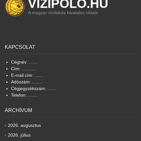
VIZIPOLO.HU
A magyar vízilabda hivatalos oldala
KAPCSOLAT
Cégnév: .......
Cím: ...........
E-mail cím: .......
Adószám: ........
Cégjegyzékszám: .......
Telefon: ........
ARCHÍVUM
2026. augusztus
2026. július