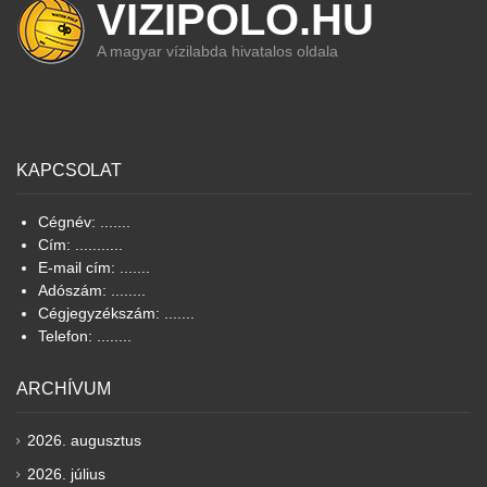
VIZIPOLO.HU
A magyar vízilabda hivatalos oldala
KAPCSOLAT
Cégnév: .......
Cím: ...........
E-mail cím: .......
Adószám: ........
Cégjegyzékszám: .......
Telefon: ........
ARCHÍVUM
2026. augusztus
2026. július