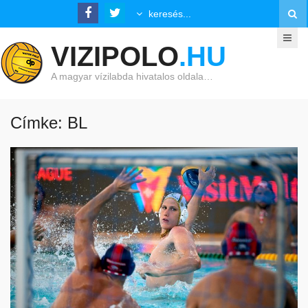
VIZIPOLO
.HU
A magyar vízilabda hivatalos oldala…
Címke: BL