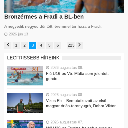
Bronzérmes a Fradi a BL-ben
A negyedik negyed döntött, éremmel tér haza a Fradi.
2026 jún 13
…
1
2
3
4
5
6
223
LEGFRISSEBB HÍREINK
2026 augusztus 08.
Fiú U16-os Vb: Málta sem jelentett
gondot
2026 augusztus 08.
Vizes Eb – Bemutatkozott az első
magyar óriás-toronyugró, Dobra Viktor
2026 augusztus 07.
Női U20-as Európa-bajnok a magyar