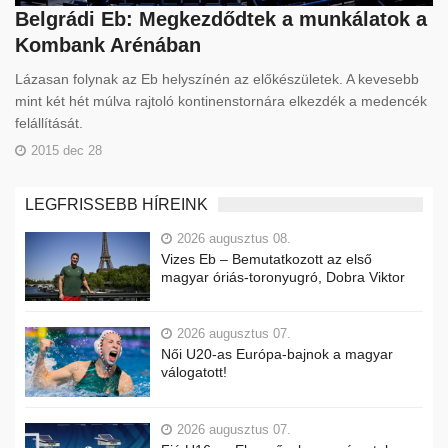
Belgrádi Eb: Megkezdődtek a munkálatok a
Kombank Arénában
Lázasan folynak az Eb helyszínén az előkészületek. A kevesebb
mint két hét múlva rajtoló kontinenstornára elkezdék a medencék
felállítását.
2015 dec 28
LEGFRISSEBB HÍREINK
2026 augusztus 08.
Vizes Eb – Bemutatkozott az első
magyar óriás-toronyugró, Dobra Viktor
2026 augusztus 07.
Női U20-as Európa-bajnok a magyar
válogatott!
2026 augusztus 07.