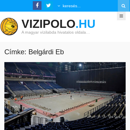
VIZIPOLO
.HU
A magyar vízilabda hivatalos oldala…
Címke: Belgárdi Eb