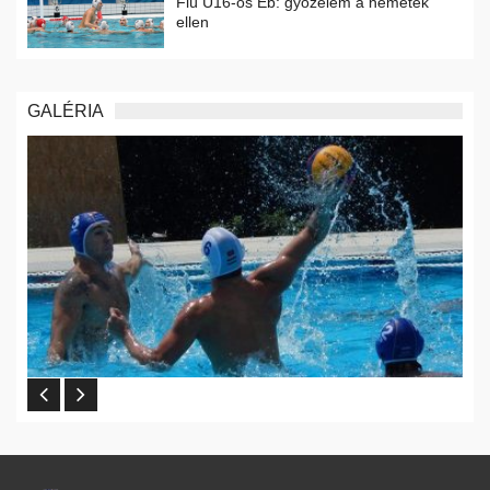
Fiú U16-os Eb: győzelem a németek
ellen
GALÉRIA