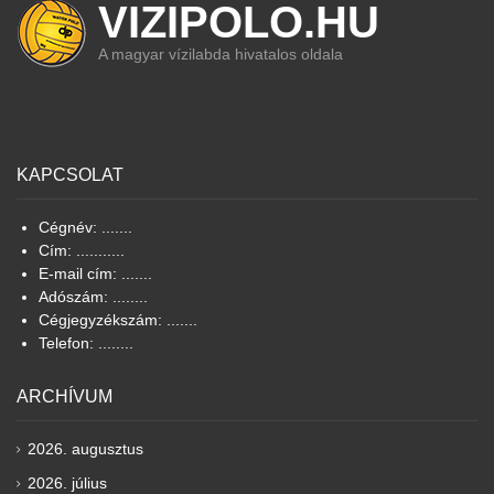
VIZIPOLO.HU
A magyar vízilabda hivatalos oldala
KAPCSOLAT
Cégnév: .......
Cím: ...........
E-mail cím: .......
Adószám: ........
Cégjegyzékszám: .......
Telefon: ........
ARCHÍVUM
2026. augusztus
2026. július